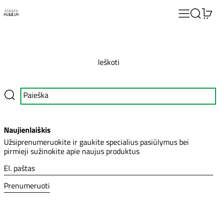
Meniu
Paieška
0
Ieškoti
Pateikti
Naujienlaiškis
Užsiprenumeruokite ir gaukite specialius pasiūlymus bei
pirmieji sužinokite apie naujus produktus
El. paštas
Prenumeruoti