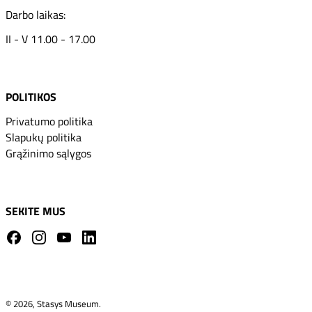
Darbo laikas:
II - V 11.00 - 17.00
POLITIKOS
Privatumo politika
Slapukų politika
Grąžinimo sąlygos
SEKITE MUS
Facebook
Instagram
YouTube
LinkedIn
© 2026,
Stasys Museum
.