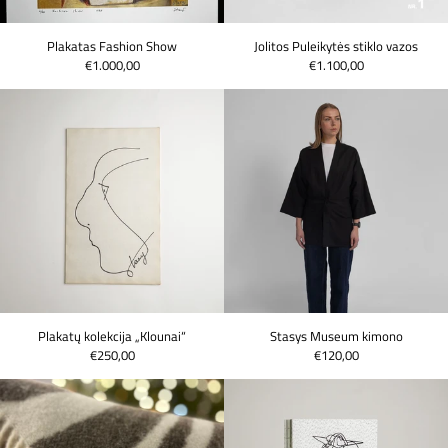
Plakatas Fashion Show
Jolitos Puleikytės stiklo vazos
€1.000,00
€1.100,00
Plakatų kolekcija „Klounai“
Stasys Museum
Plakatų kolekcija „Klounai“
Stasys Museum kimono
€250,00
€120,00
Stasys Museum organinės vilnos pledas
ICON-O-STASYS 