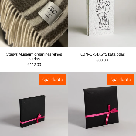
Stasys Museum organinės vilnos
ICON-O-STASYS katalogas
pledas
€60,00
€112,00
Stasys Museum šilkinės skarelės dežutėje
Stasys Museum š
Išparduota
Išparduota