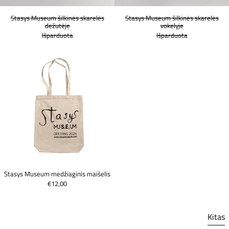
Stasys Museum šilkinės skarelės
Stasys Museum šilkinės skarelės
dežutėje
vokelyje
Išparduota
Išparduota
Stasys Museum medžiaginis maišelis
Stasys Museum medžiaginis maišelis
€12,00
Kitas