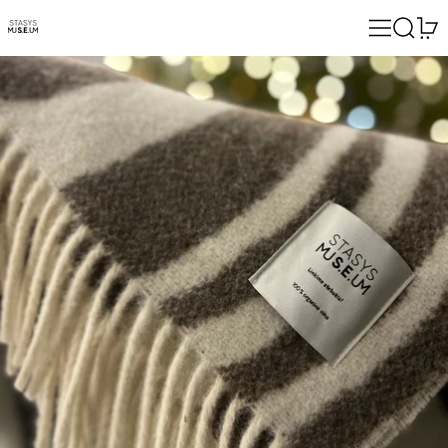
Meniu
Paieška
0