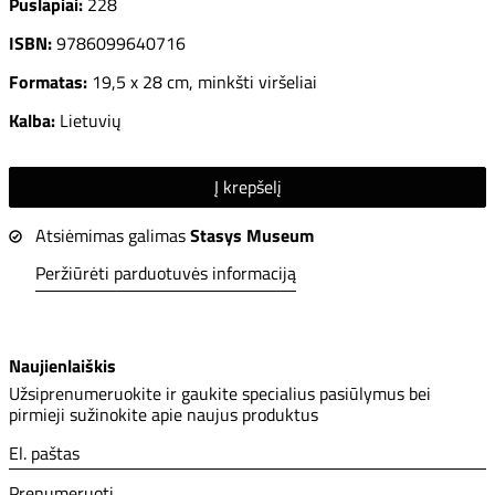
Puslapiai:
228
ISBN:
9786099640716
Formatas:
19,5 x 28 cm, minkšti viršeliai
Kalba:
Lietuvių
Į krepšelį
Atsiėmimas galimas
Stasys Museum
Peržiūrėti parduotuvės informaciją
Naujienlaiškis
Užsiprenumeruokite ir gaukite specialius pasiūlymus bei
pirmieji sužinokite apie naujus produktus
El. paštas
Prenumeruoti