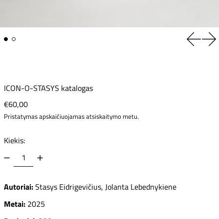
Ankstes
Kit
ICON-O-STASYS katalogas
Įprasta kaina
€60,00
Pristatymas
apskaičiuojamas atsiskaitymo metu.
Kiekis:
Autoriai:
Stasys Eidrigevičius,
Jolanta Lebednykiene
Metai:
2025