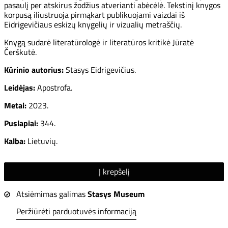
pasaulį per atskirus žodžius atverianti abėcėlė. Tekstinį knygos
korpusą iliustruoja pirmąkart publikuojami vaizdai iš
Eidrigevičiaus eskizų knygelių ir vizualių metraščių.
Knygą sudarė literatūrologė ir literatūros kritikė Jūratė
Čerškutė.
Kūrinio autorius:
Stasys Eidrigevičius.
Leidėjas:
Apostrofa.
Metai:
2023.
Puslapiai:
344.
Kalba:
Lietuvių.
Į krepšelį
Atsiėmimas galimas
Stasys Museum
Peržiūrėti parduotuvės informaciją