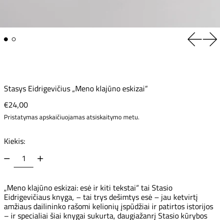
Ankstes
Kit
Stasys Eidrigevičius „Meno klajūno eskizai“
Įprasta kaina
€24,00
Pristatymas
apskaičiuojamas atsiskaitymo metu.
Kiekis:
„Meno klajūno eskizai: esė ir kiti tekstai“ tai Stasio
Eidrigevičiaus knyga, – tai trys dešimtys esė – jau ketvirtį
amžiaus dailininko rašomi kelionių įspūdžiai ir patirtos istorijos
– ir specialiai šiai knygai sukurta, daugiažanrį Stasio kūrybos