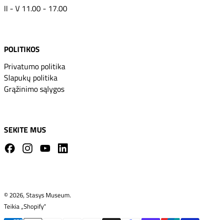
II - V 11.00 - 17.00
POLITIKOS
Privatumo politika
Slapukų politika
Grąžinimo sąlygos
SEKITE MUS
Facebook
Instagram
YouTube
LinkedIn
© 2026,
Stasys Museum
.
Teikia „Shopify“